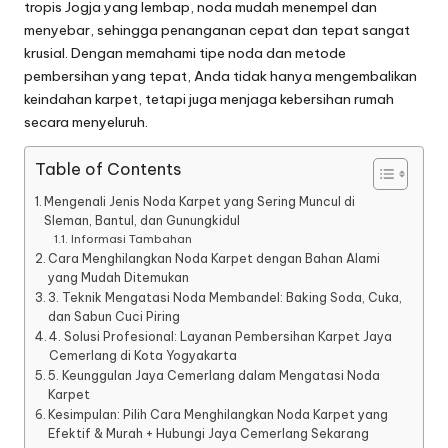
tropis Jogja yang lembap, noda mudah menempel dan
menyebar, sehingga penanganan cepat dan tepat sangat
krusial. Dengan memahami tipe noda dan metode
pembersihan yang tepat, Anda tidak hanya mengembalikan
keindahan karpet, tetapi juga menjaga kebersihan rumah
secara menyeluruh.
Table of Contents
Mengenali Jenis Noda Karpet yang Sering Muncul di
Sleman, Bantul, dan Gunungkidul
Informasi Tambahan
Cara Menghilangkan Noda Karpet dengan Bahan Alami
yang Mudah Ditemukan
3. Teknik Mengatasi Noda Membandel: Baking Soda, Cuka,
dan Sabun Cuci Piring
4. Solusi Profesional: Layanan Pembersihan Karpet Jaya
Cemerlang di Kota Yogyakarta
5. Keunggulan Jaya Cemerlang dalam Mengatasi Noda
Karpet
Kesimpulan: Pilih Cara Menghilangkan Noda Karpet yang
Efektif & Murah + Hubungi Jaya Cemerlang Sekarang