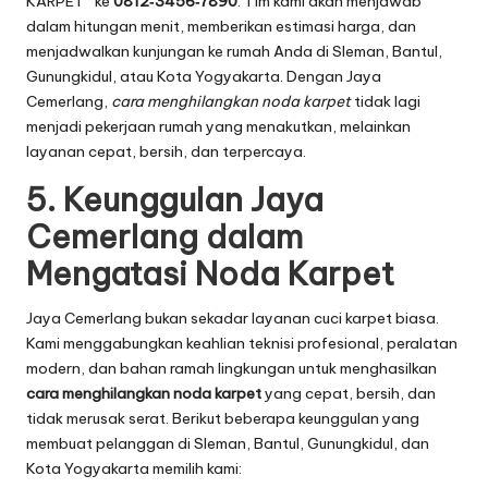
KARPET” ke
0812‑3456‑7890
. Tim kami akan menjawab
dalam hitungan menit, memberikan estimasi harga, dan
menjadwalkan kunjungan ke rumah Anda di Sleman, Bantul,
Gunungkidul, atau Kota Yogyakarta. Dengan Jaya
Cemerlang,
cara menghilangkan noda karpet
tidak lagi
menjadi pekerjaan rumah yang menakutkan, melainkan
layanan cepat, bersih, dan terpercaya.
5. Keunggulan Jaya
Cemerlang dalam
Mengatasi Noda Karpet
Jaya Cemerlang bukan sekadar layanan cuci karpet biasa.
Kami menggabungkan keahlian teknisi profesional, peralatan
modern, dan bahan ramah lingkungan untuk menghasilkan
cara menghilangkan noda karpet
yang cepat, bersih, dan
tidak merusak serat. Berikut beberapa keunggulan yang
membuat pelanggan di Sleman, Bantul, Gunungkidul, dan
Kota Yogyakarta memilih kami: