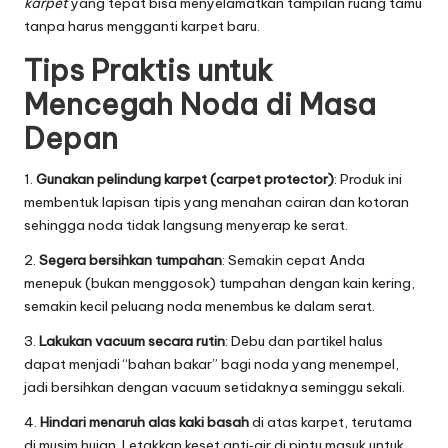
karpet
yang tepat bisa menyelamatkan tampilan ruang tamu
tanpa harus mengganti karpet baru.
Tips Praktis untuk
Mencegah Noda di Masa
Depan
1.
Gunakan pelindung karpet (carpet protector)
: Produk ini
membentuk lapisan tipis yang menahan cairan dan kotoran
sehingga noda tidak langsung menyerap ke serat.
2.
Segera bersihkan tumpahan
: Semakin cepat Anda
menepuk (bukan menggosok) tumpahan dengan kain kering,
semakin kecil peluang noda menembus ke dalam serat.
3.
Lakukan vacuum secara rutin
: Debu dan partikel halus
dapat menjadi “bahan bakar” bagi noda yang menempel,
jadi bersihkan dengan vacuum setidaknya seminggu sekali.
4.
Hindari menaruh alas kaki basah
di atas karpet, terutama
di musim hujan. Letakkan keset anti‑air di pintu masuk untuk