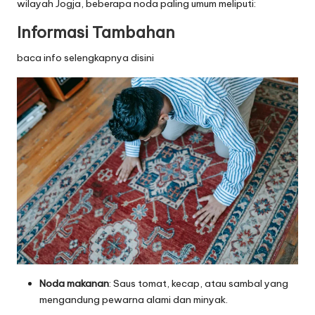
wilayah Jogja, beberapa noda paling umum meliputi:
Informasi Tambahan
baca info selengkapnya disini
Noda makanan
: Saus tomat, kecap, atau sambal yang
mengandung pewarna alami dan minyak.