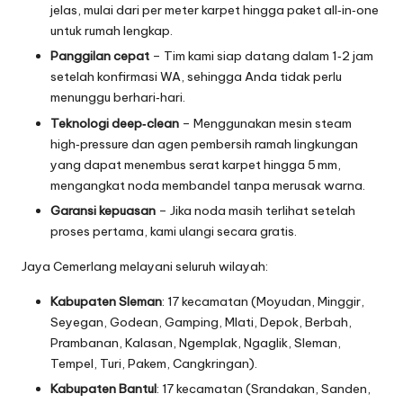
jelas, mulai dari per meter karpet hingga paket all‑in‑one
untuk rumah lengkap.
Panggilan cepat
– Tim kami siap datang dalam 1‑2 jam
setelah konfirmasi WA, sehingga Anda tidak perlu
menunggu berhari‑hari.
Teknologi deep‑clean
– Menggunakan mesin steam
high‑pressure dan agen pembersih ramah lingkungan
yang dapat menembus serat karpet hingga 5 mm,
mengangkat noda membandel tanpa merusak warna.
Garansi kepuasan
– Jika noda masih terlihat setelah
proses pertama, kami ulangi secara gratis.
Jaya Cemerlang melayani seluruh wilayah:
Kabupaten Sleman
: 17 kecamatan (Moyudan, Minggir,
Seyegan, Godean, Gamping, Mlati, Depok, Berbah,
Prambanan, Kalasan, Ngemplak, Ngaglik, Sleman,
Tempel, Turi, Pakem, Cangkringan).
Kabupaten Bantul
: 17 kecamatan (Srandakan, Sanden,