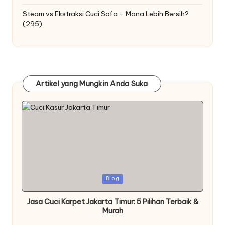
Steam vs Ekstraksi Cuci Sofa – Mana Lebih Bersih?
(295)
Artikel yang Mungkin Anda Suka
Posted
Blog
in
Jasa Cuci Karpet Jakarta Timur: 5 Pilihan Terbaik &
Murah