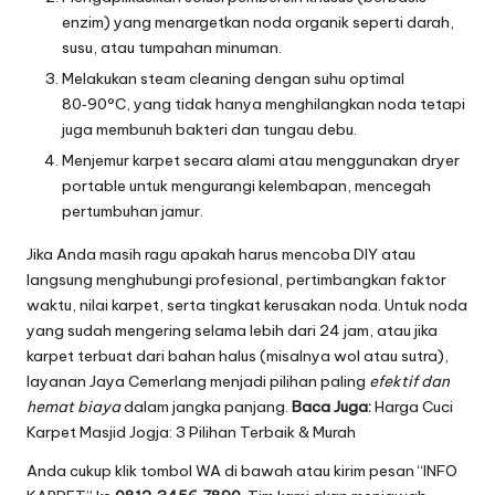
enzim) yang menargetkan noda organik seperti darah,
susu, atau tumpahan minuman.
Melakukan steam cleaning dengan suhu optimal
80‑90°C, yang tidak hanya menghilangkan noda tetapi
juga membunuh bakteri dan tungau debu.
Menjemur karpet secara alami atau menggunakan dryer
portable untuk mengurangi kelembapan, mencegah
pertumbuhan jamur.
Jika Anda masih ragu apakah harus mencoba DIY atau
langsung menghubungi profesional, pertimbangkan faktor
waktu, nilai karpet, serta tingkat kerusakan noda. Untuk noda
yang sudah mengering selama lebih dari 24 jam, atau jika
karpet terbuat dari bahan halus (misalnya wol atau sutra),
layanan Jaya Cemerlang menjadi pilihan paling
efektif dan
hemat biaya
dalam jangka panjang.
Baca Juga:
Harga Cuci
Karpet Masjid Jogja: 3 Pilihan Terbaik & Murah
Anda cukup klik tombol WA di bawah atau kirim pesan “INFO