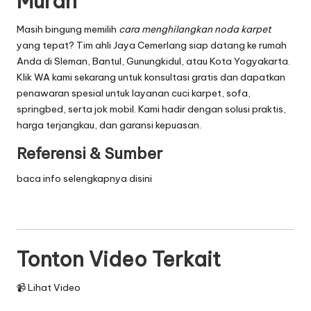
Murah
Masih bingung memilih
cara menghilangkan noda karpet
yang tepat? Tim ahli Jaya Cemerlang siap datang ke rumah
Anda di Sleman, Bantul, Gunungkidul, atau Kota Yogyakarta.
Klik
WA kami sekarang
untuk konsultasi gratis dan dapatkan
penawaran spesial untuk layanan cuci karpet, sofa,
springbed, serta jok mobil. Kami hadir dengan solusi praktis,
harga terjangkau, dan garansi kepuasan.
Referensi & Sumber
baca info selengkapnya disini
Tonton Video Terkait
📹 Lihat Video