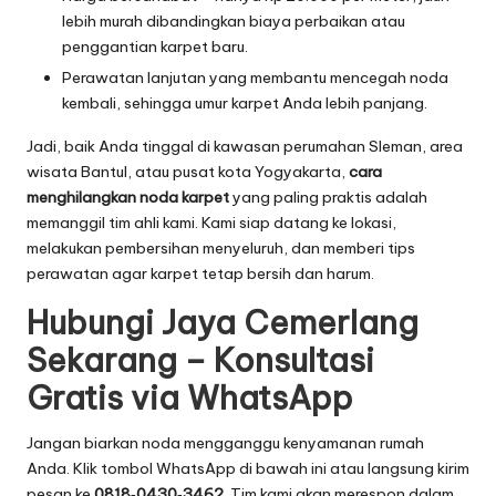
lebih murah dibandingkan biaya perbaikan atau
penggantian karpet baru.
Perawatan lanjutan yang membantu mencegah noda
kembali, sehingga umur karpet Anda lebih panjang.
Jadi, baik Anda tinggal di kawasan perumahan Sleman, area
wisata Bantul, atau pusat kota Yogyakarta,
cara
menghilangkan noda karpet
yang paling praktis adalah
memanggil tim ahli kami. Kami siap datang ke lokasi,
melakukan pembersihan menyeluruh, dan memberi tips
perawatan agar karpet tetap bersih dan harum.
Hubungi Jaya Cemerlang
Sekarang – Konsultasi
Gratis via WhatsApp
Jangan biarkan noda mengganggu kenyamanan rumah
Anda. Klik tombol WhatsApp di bawah ini atau langsung kirim
pesan ke
0818‑0430‑3462
. Tim kami akan merespon dalam