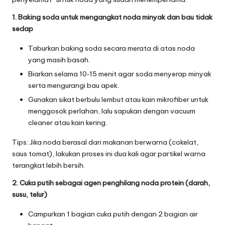
1. Baking soda untuk mengangkat noda minyak dan bau tidak
sedap
Taburkan baking soda secara merata di atas noda
yang masih basah.
Biarkan selama 10‑15 menit agar soda menyerap minyak
serta mengurangi bau apek.
Gunakan sikat berbulu lembut atau kain mikrofiber untuk
menggosok perlahan, lalu sapukan dengan vacuum
cleaner atau kain kering.
Tips: Jika noda berasal dari makanan berwarna (cokelat,
saus tomat), lakukan proses ini dua kali agar partikel warna
terangkat lebih bersih.
2. Cuka putih sebagai agen penghilang noda protein (darah,
susu, telur)
Campurkan 1 bagian cuka putih dengan 2 bagian air