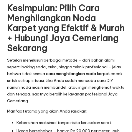
Kesimpulan: Pilih Cara
Menghilangkan Noda
Karpet yang Efektif & Murah
+ Hubungi Jaya Cemerlang
Sekarang
Setelah menelusuri berbagai metode – dari bahan alami
seperti baking soda, cuka, hingga teknik profesional – jelas
bahwa tidak semua
cara menghilangkan noda karpet
cocok
untuk setiap situasi. Jika Anda sudah mencoba cara DIY
namun noda masih membandel, atau ingin menghemat waktu
dan tenaga, saatnya beralih ke layanan profesional Jaya
Cemerlang.
Manfaat utama yang akan Anda rasakan:
Kebersihan maksimal tanpa risiko kerusakan serat.
Harga bersahabat – hanya Rp 20.000 per meter, jauh