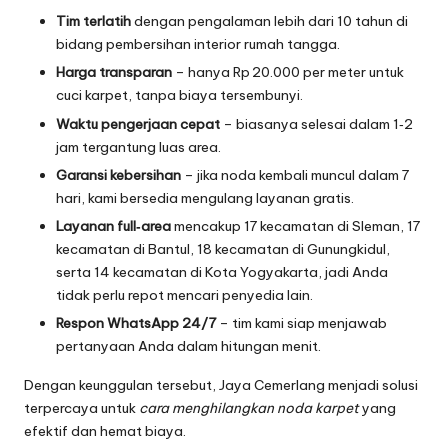
Tim terlatih
dengan pengalaman lebih dari 10 tahun di
bidang pembersihan interior rumah tangga.
Harga transparan
– hanya Rp 20.000 per meter untuk
cuci karpet, tanpa biaya tersembunyi.
Waktu pengerjaan cepat
– biasanya selesai dalam 1‑2
jam tergantung luas area.
Garansi kebersihan
– jika noda kembali muncul dalam 7
hari, kami bersedia mengulang layanan gratis.
Layanan full‑area
mencakup 17 kecamatan di Sleman, 17
kecamatan di Bantul, 18 kecamatan di Gunungkidul,
serta 14 kecamatan di Kota Yogyakarta, jadi Anda
tidak perlu repot mencari penyedia lain.
Respon WhatsApp 24/7
– tim kami siap menjawab
pertanyaan Anda dalam hitungan menit.
Dengan keunggulan tersebut, Jaya Cemerlang menjadi solusi
terpercaya untuk
cara menghilangkan noda karpet
yang
efektif dan hemat biaya.