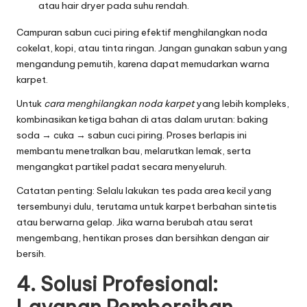
atau hair dryer pada suhu rendah.
Campuran sabun cuci piring efektif menghilangkan noda
cokelat, kopi, atau tinta ringan. Jangan gunakan sabun yang
mengandung pemutih, karena dapat memudarkan warna
karpet.
Untuk
cara menghilangkan noda karpet
yang lebih kompleks,
kombinasikan ketiga bahan di atas dalam urutan: baking
soda → cuka → sabun cuci piring. Proses berlapis ini
membantu menetralkan bau, melarutkan lemak, serta
mengangkat partikel padat secara menyeluruh.
Catatan penting: Selalu lakukan tes pada area kecil yang
tersembunyi dulu, terutama untuk karpet berbahan sintetis
atau berwarna gelap. Jika warna berubah atau serat
mengembang, hentikan proses dan bersihkan dengan air
bersih.
4. Solusi Profesional: