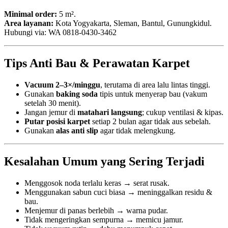
Minimal order:
5 m².
Area layanan:
Kota Yogyakarta, Sleman, Bantul, Gunungkidul.
Hubungi via: WA 0818‑0430‑3462
Tips Anti Bau & Perawatan Karpet
Vacuum 2–3×/minggu
, terutama di area lalu lintas tinggi.
Gunakan
baking soda
tipis untuk menyerap bau (vakum
setelah 30 menit).
Jangan jemur di
matahari langsung
; cukup ventilasi & kipas.
Putar posisi karpet
setiap 2 bulan agar tidak aus sebelah.
Gunakan
alas anti slip
agar tidak melengkung.
Kesalahan Umum yang Sering Terjadi
Menggosok noda terlalu keras → serat rusak.
Menggunakan sabun cuci biasa → meninggalkan residu &
bau.
Menjemur di panas berlebih → warna pudar.
Tidak mengeringkan sempurna → memicu jamur.