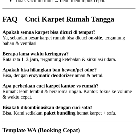
Tidak vacuum rutin → debu menumpuk cepat.
FAQ – Cuci Karpet Rumah Tangga
Apakah semua karpet bisa dicuci di tempat?
Ya, sebagian besar karpet rumah bisa dicuci
on-site
, tergantung
bahan & ventilasi.
Berapa lama waktu keringnya?
Rata-rata
1–3 jam
, tergantung ketebalan & sirkulasi udara.
Apakah bisa hilangkan bau hewan/pet odor?
Bisa, dengan
enzymatic deodorizer
aman & netral.
Apa perbedaan cuci karpet kantor vs rumah?
Rumah: lebih lembut & beraroma ringan. Kantor: fokus ke volume
& waktu cepat.
Bisakah dikombinasikan dengan cuci sofa?
Bisa. Kami sediakan
paket bundling
hemat karpet + sofa.
Template WA (Booking Cepat)