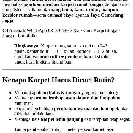
membahas
panduan mencuci karpet rumah tangga
dengan aman
dan efisien—baik untuk
ruang tamu, kamar tidur, maupun
koridor rumah
—serta estimasi biaya layanan
Jaya Cemerlang
Jogja
.
CTA cepat:
WhatsApp 0818‑0430‑3462 · Cuci Karpet Jogja ·
Harga · Portofolio
Ringkasnya:
Karpet ruang tamu → cuci tiap 2–3
bulan, kamar tidur → 3–4 bulan, koridor → 1–2 bulan.
Gunakan
vacuum rutin + pembersihan ekstraksi
untuk hasil higienis & anti bau.
Kenapa Karpet Harus Dicuci Rutin?
Menangkap
debu halus & tungau
yang memicu alergi.
Menyerap
aroma lembap, asap dapur, dan tumpahan
minuman.
Dapat menyebabkan
perubahan warna
atau
bau apek
jika
dibiarkan terlalu lama.
Menjaga
usia karpet lebih panjang
dan tampilan tetap segar.
Tanpa pembersihan rutin, 1 meter persegi karpet bisa