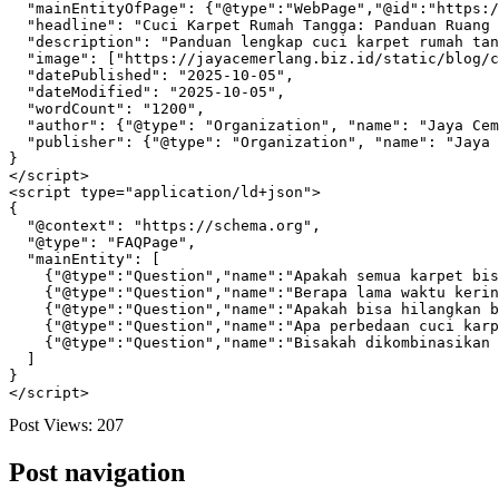
  "mainEntityOfPage": {"@type":"WebPage","@id":"https:/
  "headline": "Cuci Karpet Rumah Tangga: Panduan Ruang 
  "description": "Panduan lengkap cuci karpet rumah tan
  "image": ["https://jayacemerlang.biz.id/static/blog/c
  "datePublished": "2025-10-05",

  "dateModified": "2025-10-05",

  "wordCount": "1200",

  "author": {"@type": "Organization", "name": "Jaya Cem
  "publisher": {"@type": "Organization", "name": "Jaya 
}

</script>

<script type="application/ld+json">

{

  "@context": "https://schema.org",

  "@type": "FAQPage",

  "mainEntity": [

    {"@type":"Question","name":"Apakah semua karpet bis
    {"@type":"Question","name":"Berapa lama waktu kerin
    {"@type":"Question","name":"Apakah bisa hilangkan b
    {"@type":"Question","name":"Apa perbedaan cuci karp
    {"@type":"Question","name":"Bisakah dikombinasikan 
  ]

}

Post Views:
207
Post navigation