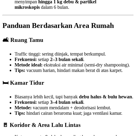
menyimpan
hingga 1 kg debu & partikel
mikroskopis
dalam 6 bulan.
Panduan Berdasarkan Area Rumah
🛋️ Ruang Tamu
Traffic tinggi: sering diinjak, tempat berkumpul.
Frekuensi:
setiap
2–3 bulan sekali
.
Metode ideal:
ekstraksi air minimal (semi-dry shampooing).
Tips:
vacuum harian, hindari makan berat di atas karpet.
🛏️ Kamar Tidur
Biasanya lebih kecil, tapi banyak
debu halus & bulu hewan
.
Frekuensi:
setiap
3–4 bulan sekali
.
Metode:
vacuum mendalam + deodorisasi lembut.
Tips:
hindari cairan beraroma kuat; jaga ventilasi kamar.
🚪 Koridor & Area Lalu Lintas