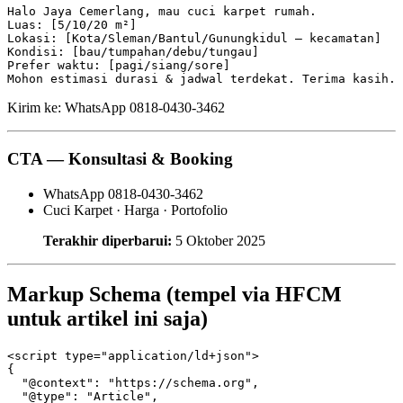
Halo Jaya Cemerlang, mau cuci karpet rumah.

Luas: [5/10/20 m²]

Lokasi: [Kota/Sleman/Bantul/Gunungkidul – kecamatan]

Kondisi: [bau/tumpahan/debu/tungau]

Prefer waktu: [pagi/siang/sore]

Kirim ke: WhatsApp 0818‑0430‑3462
CTA — Konsultasi & Booking
WhatsApp 0818‑0430‑3462
Cuci Karpet · Harga · Portofolio
Terakhir diperbarui:
5 Oktober 2025
Markup Schema (tempel via HFCM
untuk artikel ini saja)
<script type="application/ld+json">

{

  "@context": "https://schema.org",

  "@type": "Article",
