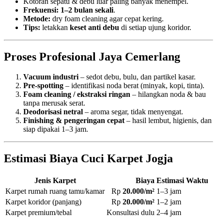
Kotoran sepatu & debu luar paling banyak menempel.
Frekuensi:
1–2 bulan sekali
.
Metode:
dry foam cleaning agar cepat kering.
Tips:
letakkan
keset anti debu
di setiap ujung koridor.
Proses Profesional Jaya Cemerlang
Vacuum industri
– sedot debu, bulu, dan partikel kasar.
Pre-spotting
– identifikasi noda berat (minyak, kopi, tinta).
Foam cleaning / ekstraksi ringan
– hilangkan noda & bau
tanpa merusak serat.
Deodorisasi netral
– aroma segar, tidak menyengat.
Finishing & pengeringan cepat
– hasil lembut, higienis, dan
siap dipakai 1–3 jam.
Estimasi Biaya Cuci Karpet Jogja
Jenis Karpet
Biaya
Estimasi Waktu
Karpet rumah ruang tamu/kamar
Rp
20.000/m²
1–3 jam
Karpet koridor (panjang)
Rp
20.000/m²
1–2 jam
Karpet premium/tebal
Konsultasi dulu
2–4 jam