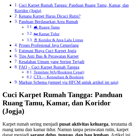
Cuci Karpet Rumah Tangga: Panduan Ruang Tamu, Kamar, dan
Koridor (Jogja)
Kenapa Karpet Harus Dicuci Rutin?
Panduan Berdasarkan Area Rumah
🛋️ Ruang Tamu
🛏️ Kamar Tidur
🚪 Koridor & Area Lalu Lintas
Proses Profesional Jaya Cemerlang
Estimasi Biaya Cuci Karpet Jogja
Tips Anti Bau & Perawatan Karpet
Kesalahan Umum yang Sering Terjadi
FAQ – Cuci Karpet Rumah Tangga
Template WA (Booking Cepat)
CTA — Konsultasi & Booking
Markup Schema (tempel via HFCM untuk artikel ini saja)
Cuci Karpet Rumah Tangga: Panduan
Ruang Tamu, Kamar, dan Koridor
(Jogja)
Karpet rumah sering menjadi
pusat aktivitas keluarga
, terutama di
ruang tamu dan kamar tidur. Namun tanpa perawatan rutin, karpet
dapat menjadi
sarang debu, tungau, dan bau lembap
. Artikel ini