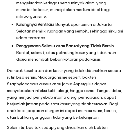
mengeluarkan keringat serta minyak alami yang
menetes ke kasur, menciptakan medium ideal bagi
mikroorganisme.
Kurangnya Ventilasi
: Banyak apartemen di Jakarta
Selatan memiliki ruangan yang sempit, sehingga sirkulasi
udara terbatas.
Penggunaan Selimut atau Bantal yang Tidak Bersih
:
Bantal, selimut, atau pelindung kasur yang tidak rutin
dicuci menambah beban kotoran pada kasur.
Dampak kesehatan dari kasur yang tidak dibersihkan secara
rutin bisa serius. Mikroorganisme seperti bakteri
Staphylococcus aureus atau jamur Aspergillus dapat
menyebabkan infeksi kulit, alergi, hingga asma. Tungau debu,
yang menjadi penyebab utama alergi pernapasan, dapat
berjumlah jutaan pada satu kasur yang tidak terawat. Bagi
anak kecil, paparan alergen ini dapat memicu ruam, bersin,
atau bahkan gangguan tidur yang berkelanjutan.
Selain itu, bau tak sedap yang dihasilkan oleh bakteri