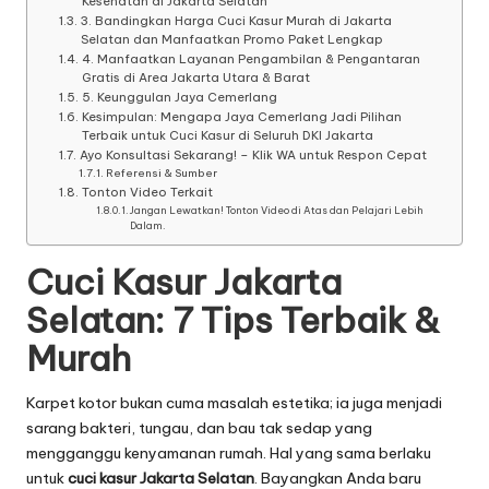
Kesehatan di Jakarta Selatan
3. Bandingkan Harga Cuci Kasur Murah di Jakarta
Selatan dan Manfaatkan Promo Paket Lengkap
4. Manfaatkan Layanan Pengambilan & Pengantaran
Gratis di Area Jakarta Utara & Barat
5. Keunggulan Jaya Cemerlang
Kesimpulan: Mengapa Jaya Cemerlang Jadi Pilihan
Terbaik untuk Cuci Kasur di Seluruh DKI Jakarta
Ayo Konsultasi Sekarang! – Klik WA untuk Respon Cepat
Referensi & Sumber
Tonton Video Terkait
Jangan Lewatkan! Tonton Video di Atas dan Pelajari Lebih
Dalam.
Cuci Kasur Jakarta
Selatan: 7 Tips Terbaik &
Murah
Karpet kotor bukan cuma masalah estetika; ia juga menjadi
sarang bakteri, tungau, dan bau tak sedap yang
mengganggu kenyamanan rumah. Hal yang sama berlaku
untuk
cuci kasur Jakarta Selatan
. Bayangkan Anda baru