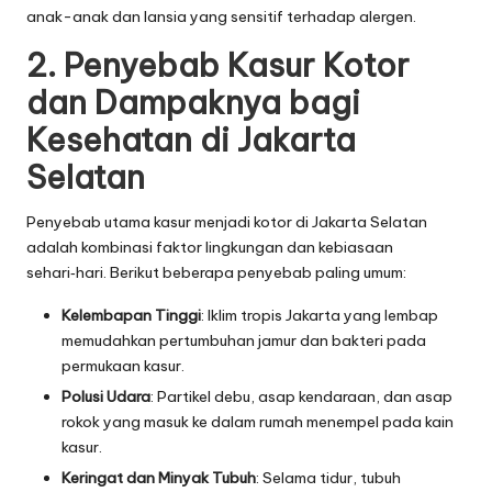
anak-anak dan lansia yang sensitif terhadap alergen.
2. Penyebab Kasur Kotor
dan Dampaknya bagi
Kesehatan di Jakarta
Selatan
Penyebab utama kasur menjadi kotor di Jakarta Selatan
adalah kombinasi faktor lingkungan dan kebiasaan
sehari‑hari. Berikut beberapa penyebab paling umum:
Kelembapan Tinggi
: Iklim tropis Jakarta yang lembap
memudahkan pertumbuhan jamur dan bakteri pada
permukaan kasur.
Polusi Udara
: Partikel debu, asap kendaraan, dan asap
rokok yang masuk ke dalam rumah menempel pada kain
kasur.
Keringat dan Minyak Tubuh
: Selama tidur, tubuh