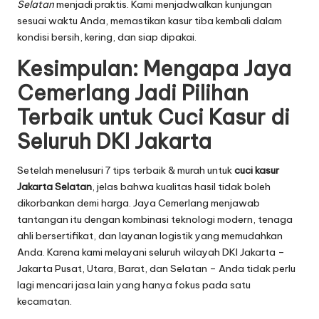
Selatan
menjadi praktis. Kami menjadwalkan kunjungan
sesuai waktu Anda, memastikan kasur tiba kembali dalam
kondisi bersih, kering, dan siap dipakai.
Kesimpulan: Mengapa Jaya
Cemerlang Jadi Pilihan
Terbaik untuk Cuci Kasur di
Seluruh DKI Jakarta
Setelah menelusuri 7 tips terbaik & murah untuk
cuci kasur
Jakarta Selatan
, jelas bahwa kualitas hasil tidak boleh
dikorbankan demi harga. Jaya Cemerlang menjawab
tantangan itu dengan kombinasi teknologi modern, tenaga
ahli bersertifikat, dan layanan logistik yang memudahkan
Anda. Karena kami melayani seluruh wilayah DKI Jakarta –
Jakarta Pusat, Utara, Barat, dan Selatan – Anda tidak perlu
lagi mencari jasa lain yang hanya fokus pada satu
kecamatan.