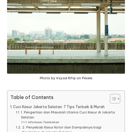
a
n
g
Photo by Irsyad Rifqi on Pexels
Table of Contents
Cuci Kasur Jakarta Selatan: 7 Tips Terbaik & Murah
1. Pengertian dan Masalah Utama Cuci Kasur di Jakarta
Selatan
Informasi Tambahan
2. Penyebab Kasur Kotor dan Dampaknya bagi