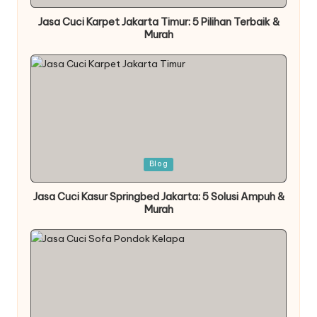
in
Jasa Cuci Karpet Jakarta Timur: 5 Pilihan Terbaik &
Murah
Posted
Blog
in
Jasa Cuci Kasur Springbed Jakarta: 5 Solusi Ampuh &
Murah