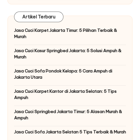
Artikel Terbaru
Jasa Cuci Karpet Jakarta Timur: 5 Pilihan Terbaik &
Murah
Jasa Cuci Kasur Springbed Jakarta: 5 Solusi Ampuh &
Murah
Jasa Cuci Sofa Pondok Kelapa: 5 Cara Ampuh di
Jakarta Utara
Jasa Cuci Karpet Kantor di Jakarta Selatan: 5 Tips
Ampuh
Jasa Cuci Springbed Jakarta Timur: 5 Alasan Murah &
Ampuh
Jasa Cuci Sofa Jakarta Selatan 5 Tips Terbaik & Murah