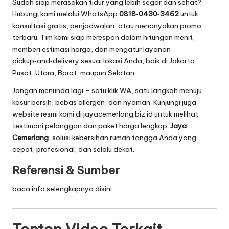
Sudah siap merasakan tidur yang lebih segar dan sehat?
Hubungi kami melalui WhatsApp
0818‑0430‑3462
untuk
konsultasi gratis, penjadwalan, atau menanyakan promo
terbaru. Tim kami siap merespon dalam hitungan menit,
memberi estimasi harga, dan mengatur layanan
pickup‑and‑delivery sesuai lokasi Anda, baik di Jakarta
Pusat, Utara, Barat, maupun Selatan.
Jangan menunda lagi – satu klik WA, satu langkah menuju
kasur bersih, bebas allergen, dan nyaman. Kunjungi juga
website resmi kami di
jayacemerlang.biz.id
untuk melihat
testimoni pelanggan dan paket harga lengkap.
Jaya
Cemerlang
, solusi kebersihan rumah tangga Anda yang
cepat, profesional, dan selalu dekat.
Referensi & Sumber
baca info selengkapnya disini