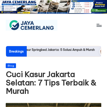
Skip
to
content
J
Jasa
Cuci
a
Sofa,
y
ci Kasur Springbed Jakarta: 5 Solusi Ampuh & Murah
Jasa Cuci
Karpet,
Breakings
21
2026-05-21
Springbed
a
&
C
Posted
Blog
Jok
in
Cuci Kasur Jakarta
Mobil
e
Jogja
Selatan: 7 Tips Terbaik &
m
Murah
e
rl