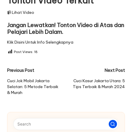
Tonton Video Terkait
📹 Lihat Video
Jangan Lewatkan! Tonton Video di Atas dan
Pelajari Lebih Dalam.
Klik Disini Untuk Info Selengkapnya
Post Views:
18
Post
Previous Post
Next Post
navigation
Cuci Jok Mobil Jakarta
Cuci Kasur Jakarta Utara: 5
Selatan: 5 Metode Terbaik
Tips Terbaik & Murah 2024
& Murah