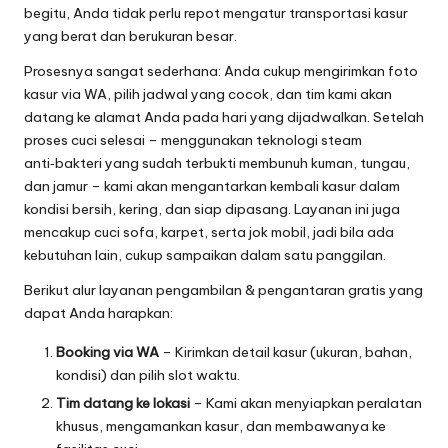
begitu, Anda tidak perlu repot mengatur transportasi kasur
yang berat dan berukuran besar.
Prosesnya sangat sederhana: Anda cukup mengirimkan foto
kasur via WA, pilih jadwal yang cocok, dan tim kami akan
datang ke alamat Anda pada hari yang dijadwalkan. Setelah
proses cuci selesai – menggunakan teknologi steam
anti‑bakteri yang sudah terbukti membunuh kuman, tungau,
dan jamur – kami akan mengantarkan kembali kasur dalam
kondisi bersih, kering, dan siap dipasang. Layanan ini juga
mencakup cuci sofa, karpet, serta jok mobil, jadi bila ada
kebutuhan lain, cukup sampaikan dalam satu panggilan.
Berikut alur layanan pengambilan & pengantaran gratis yang
dapat Anda harapkan:
Booking via WA
– Kirimkan detail kasur (ukuran, bahan,
kondisi) dan pilih slot waktu.
Tim datang ke lokasi
– Kami akan menyiapkan peralatan
khusus, mengamankan kasur, dan membawanya ke