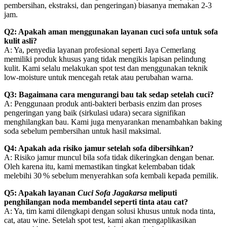
pembersihan, ekstraksi, dan pengeringan) biasanya memakan 2‑3
jam.
Q2: Apakah aman menggunakan layanan cuci sofa untuk sofa
kulit asli?
A: Ya, penyedia layanan profesional seperti Jaya Cemerlang
memiliki produk khusus yang tidak mengikis lapisan pelindung
kulit. Kami selalu melakukan spot test dan menggunakan teknik
low‑moisture untuk mencegah retak atau perubahan warna.
Q3: Bagaimana cara mengurangi bau tak sedap setelah cuci?
A: Penggunaan produk anti‑bakteri berbasis enzim dan proses
pengeringan yang baik (sirkulasi udara) secara signifikan
menghilangkan bau. Kami juga menyarankan menambahkan baking
soda sebelum pembersihan untuk hasil maksimal.
Q4: Apakah ada risiko jamur setelah sofa dibersihkan?
A: Risiko jamur muncul bila sofa tidak dikeringkan dengan benar.
Oleh karena itu, kami memastikan tingkat kelembaban tidak
melebihi 30 % sebelum menyerahkan sofa kembali kepada pemilik.
Q5: Apakah layanan
Cuci Sofa Jagakarsa
meliputi
penghilangan noda membandel seperti tinta atau cat?
A: Ya, tim kami dilengkapi dengan solusi khusus untuk noda tinta,
cat, atau wine. Setelah spot test, kami akan mengaplikasikan