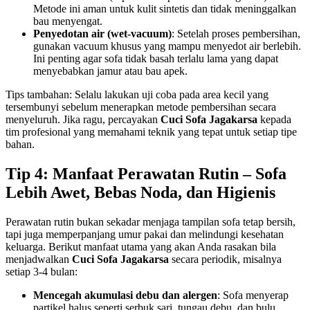
Metode ini aman untuk kulit sintetis dan tidak meninggalkan
bau menyengat.
Penyedotan air (wet‑vacuum)
: Setelah proses pembersihan,
gunakan vacuum khusus yang mampu menyedot air berlebih.
Ini penting agar sofa tidak basah terlalu lama yang dapat
menyebabkan jamur atau bau apek.
Tips tambahan: Selalu lakukan uji coba pada area kecil yang
tersembunyi sebelum menerapkan metode pembersihan secara
menyeluruh. Jika ragu, percayakan
Cuci Sofa Jagakarsa
kepada
tim profesional yang memahami teknik yang tepat untuk setiap tipe
bahan.
Tip 4: Manfaat Perawatan Rutin – Sofa
Lebih Awet, Bebas Noda, dan Higienis
Perawatan rutin bukan sekadar menjaga tampilan sofa tetap bersih,
tapi juga memperpanjang umur pakai dan melindungi kesehatan
keluarga. Berikut manfaat utama yang akan Anda rasakan bila
menjadwalkan
Cuci Sofa Jagakarsa
secara periodik, misalnya
setiap 3‑4 bulan:
Mencegah akumulasi debu dan alergen
: Sofa menyerap
partikel halus seperti serbuk sari, tungau debu, dan bulu