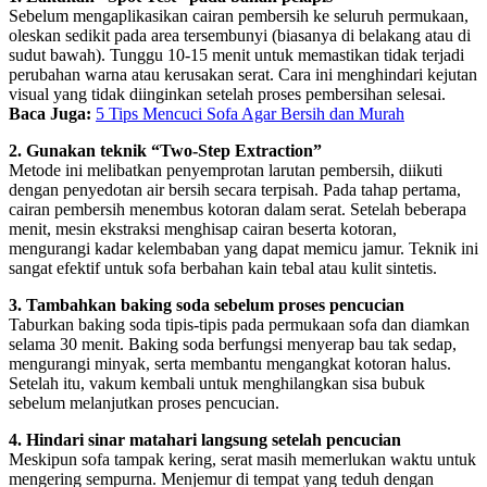
Sebelum mengaplikasikan cairan pembersih ke seluruh permukaan,
oleskan sedikit pada area tersembunyi (biasanya di belakang atau di
sudut bawah). Tunggu 10‑15 menit untuk memastikan tidak terjadi
perubahan warna atau kerusakan serat. Cara ini menghindari kejutan
visual yang tidak diinginkan setelah proses pembersihan selesai.
Baca Juga:
5 Tips Mencuci Sofa Agar Bersih dan Murah
2. Gunakan teknik “Two‑Step Extraction”
Metode ini melibatkan penyemprotan larutan pembersih, diikuti
dengan penyedotan air bersih secara terpisah. Pada tahap pertama,
cairan pembersih menembus kotoran dalam serat. Setelah beberapa
menit, mesin ekstraksi menghisap cairan beserta kotoran,
mengurangi kadar kelembaban yang dapat memicu jamur. Teknik ini
sangat efektif untuk sofa berbahan kain tebal atau kulit sintetis.
3. Tambahkan baking soda sebelum proses pencucian
Taburkan baking soda tipis‑tipis pada permukaan sofa dan diamkan
selama 30 menit. Baking soda berfungsi menyerap bau tak sedap,
mengurangi minyak, serta membantu mengangkat kotoran halus.
Setelah itu, vakum kembali untuk menghilangkan sisa bubuk
sebelum melanjutkan proses pencucian.
4. Hindari sinar matahari langsung setelah pencucian
Meskipun sofa tampak kering, serat masih memerlukan waktu untuk
mengering sempurna. Menjemur di tempat yang teduh dengan