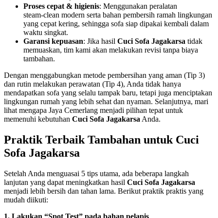
Proses cepat & higienis
: Menggunakan peralatan
steam‑clean modern serta bahan pembersih ramah lingkungan
yang cepat kering, sehingga sofa siap dipakai kembali dalam
waktu singkat.
Garansi kepuasan
: Jika hasil
Cuci Sofa Jagakarsa
tidak
memuaskan, tim kami akan melakukan revisi tanpa biaya
tambahan.
Dengan menggabungkan metode pembersihan yang aman (Tip 3)
dan rutin melakukan perawatan (Tip 4), Anda tidak hanya
mendapatkan sofa yang selalu tampak baru, tetapi juga menciptakan
lingkungan rumah yang lebih sehat dan nyaman. Selanjutnya, mari
lihat mengapa Jaya Cemerlang menjadi pilihan tepat untuk
memenuhi kebutuhan
Cuci Sofa Jagakarsa
Anda.
Praktik Terbaik Tambahan untuk Cuci
Sofa Jagakarsa
Setelah Anda menguasai 5 tips utama, ada beberapa langkah
lanjutan yang dapat meningkatkan hasil
Cuci Sofa Jagakarsa
menjadi lebih bersih dan tahan lama. Berikut praktik praktis yang
mudah diikuti:
1. Lakukan “Spot Test” pada bahan pelapis