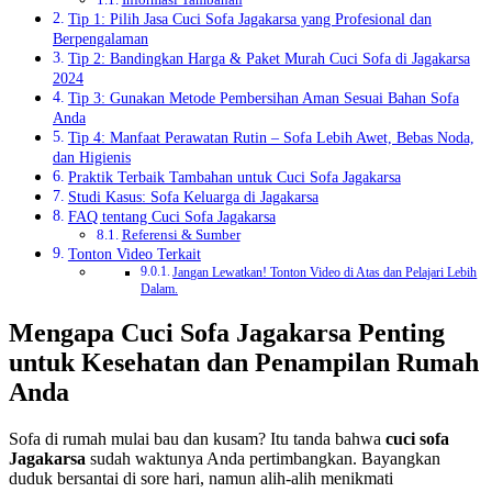
Tip 1: Pilih Jasa Cuci Sofa Jagakarsa yang Profesional dan
Berpengalaman
Tip 2: Bandingkan Harga & Paket Murah Cuci Sofa di Jagakarsa
2024
Tip 3: Gunakan Metode Pembersihan Aman Sesuai Bahan Sofa
Anda
Tip 4: Manfaat Perawatan Rutin – Sofa Lebih Awet, Bebas Noda,
dan Higienis
Praktik Terbaik Tambahan untuk Cuci Sofa Jagakarsa
Studi Kasus: Sofa Keluarga di Jagakarsa
FAQ tentang Cuci Sofa Jagakarsa
Referensi & Sumber
Tonton Video Terkait
Jangan Lewatkan! Tonton Video di Atas dan Pelajari Lebih
Dalam.
Mengapa Cuci Sofa Jagakarsa Penting
untuk Kesehatan dan Penampilan Rumah
Anda
Sofa di rumah mulai bau dan kusam? Itu tanda bahwa
cuci sofa
Jagakarsa
sudah waktunya Anda pertimbangkan. Bayangkan
duduk bersantai di sore hari, namun alih‑alih menikmati