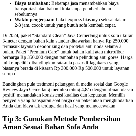
Biaya tambahan:
Beberapa jasa menambahkan biaya
transportasi atau bahan kimia tanpa pemberitahuan
sebelumnya.
Waktu pengerjaan:
Paket express biasanya selesai dalam
2‑3 jam, cocok untuk yang butuh sofa kembali cepat.
Di 2024, paket “Standard Clean” Jaya Cemerlang untuk sofa ukuran
3‑meter dengan bahan kain standar ditawarkan hanya Rp 250.000,
termasuk layanan deodorizing dan proteksi anti‑noda selama 3
bulan. Paket “Premium Care” untuk bahan kulit atau microfiber
berharga Rp 350.000 dengan tambahan pelindung anti‑gores. Harga
ini kompetitif dibandingkan rata‑rata pasar di Jagakarsa yang
biasanya berada di kisaran Rp 300.000‑Rp 500.000 untuk layanan
serupa.
Bandingkan pula testimoni pelanggan di media sosial dan Google
Review. Jaya Cemerlang memiliki rating 4,8/5 dengan ribuan ulasan
positif, menandakan konsistensi kualitas dan kepuasan. Memilih
penyedia yang transparan soal harga dan paket akan menghindarkan
Anda dari biaya tak terduga dan hasil yang mengecewakan.
Tip 3: Gunakan Metode Pembersihan
Aman Sesuai Bahan Sofa Anda