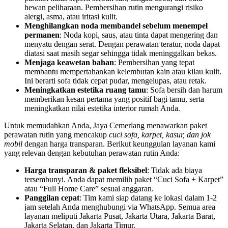
hewan peliharaan. Pembersihan rutin mengurangi risiko
alergi, asma, atau iritasi kulit.
Menghilangkan noda membandel sebelum menempel
permanen
: Noda kopi, saus, atau tinta dapat mengering dan
menyatu dengan serat. Dengan perawatan teratur, noda dapat
diatasi saat masih segar sehingga tidak meninggalkan bekas.
Menjaga keawetan bahan
: Pembersihan yang tepat
membantu mempertahankan kelembutan kain atau kilau kulit.
Ini berarti sofa tidak cepat pudar, mengelupas, atau retak.
Meningkatkan estetika ruang tamu
: Sofa bersih dan harum
memberikan kesan pertama yang positif bagi tamu, serta
meningkatkan nilai estetika interior rumah Anda.
Untuk memudahkan Anda, Jaya Cemerlang menawarkan paket
perawatan rutin yang mencakup
cuci sofa, karpet, kasur, dan jok
mobil
dengan harga transparan. Berikut keunggulan layanan kami
yang relevan dengan kebutuhan perawatan rutin Anda:
Harga transparan & paket fleksibel
: Tidak ada biaya
tersembunyi. Anda dapat memilih paket “Cuci Sofa + Karpet”
atau “Full Home Care” sesuai anggaran.
Panggilan cepat
: Tim kami siap datang ke lokasi dalam 1‑2
jam setelah Anda menghubungi via WhatsApp. Semua area
layanan meliputi Jakarta Pusat, Jakarta Utara, Jakarta Barat,
Jakarta Selatan, dan Jakarta Timur.