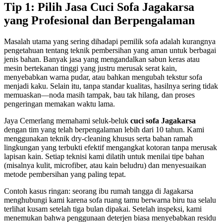
Tip 1: Pilih Jasa Cuci Sofa Jagakarsa
yang Profesional dan Berpengalaman
Masalah utama yang sering dihadapi pemilik sofa adalah kurangnya
pengetahuan tentang teknik pembersihan yang aman untuk berbagai
jenis bahan. Banyak jasa yang mengandalkan sabun keras atau
mesin bertekanan tinggi yang justru merusak serat kain,
menyebabkan warna pudar, atau bahkan mengubah tekstur sofa
menjadi kaku. Selain itu, tanpa standar kualitas, hasilnya sering tidak
memuaskan—noda masih tampak, bau tak hilang, dan proses
pengeringan memakan waktu lama.
Jaya Cemerlang memahami seluk‑beluk
cuci sofa Jagakarsa
dengan tim yang telah berpengalaman lebih dari 10 tahun. Kami
menggunakan teknik dry‑cleaning khusus serta bahan ramah
lingkungan yang terbukti efektif mengangkat kotoran tanpa merusak
lapisan kain. Setiap teknisi kami dilatih untuk menilai tipe bahan
(misalnya kulit, microfiber, atau kain beludru) dan menyesuaikan
metode pembersihan yang paling tepat.
Contoh kasus ringan: seorang ibu rumah tangga di Jagakarsa
menghubungi kami karena sofa ruang tamu berwarna biru tua selalu
terlihat kusam setelah tiga bulan dipakai. Setelah inspeksi, kami
menemukan bahwa penggunaan deterjen biasa menyebabkan residu