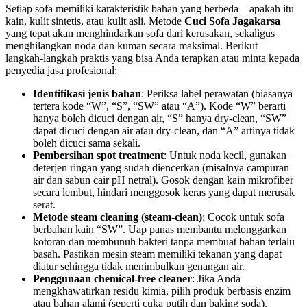
Setiap sofa memiliki karakteristik bahan yang berbeda—apakah itu
kain, kulit sintetis, atau kulit asli. Metode
Cuci Sofa Jagakarsa
yang tepat akan menghindarkan sofa dari kerusakan, sekaligus
menghilangkan noda dan kuman secara maksimal. Berikut
langkah‑langkah praktis yang bisa Anda terapkan atau minta kepada
penyedia jasa profesional:
Identifikasi jenis bahan
: Periksa label perawatan (biasanya
tertera kode “W”, “S”, “SW” atau “A”). Kode “W” berarti
hanya boleh dicuci dengan air, “S” hanya dry‑clean, “SW”
dapat dicuci dengan air atau dry‑clean, dan “A” artinya tidak
boleh dicuci sama sekali.
Pembersihan spot treatment
: Untuk noda kecil, gunakan
deterjen ringan yang sudah diencerkan (misalnya campuran
air dan sabun cair pH netral). Gosok dengan kain mikrofiber
secara lembut, hindari menggosok keras yang dapat merusak
serat.
Metode steam cleaning (steam‑clean)
: Cocok untuk sofa
berbahan kain “SW”. Uap panas membantu melonggarkan
kotoran dan membunuh bakteri tanpa membuat bahan terlalu
basah. Pastikan mesin steam memiliki tekanan yang dapat
diatur sehingga tidak menimbulkan genangan air.
Penggunaan chemical‑free cleaner
: Jika Anda
mengkhawatirkan residu kimia, pilih produk berbasis enzim
atau bahan alami (seperti cuka putih dan baking soda).