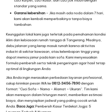
cuci karpet
,
cuci kasur
, dan
cuci jok mobil
dengan
standar yang sama.
Garansi kebersihan
– Jika masih ada noda dalam 7 hari,
kami akan kembali memperbaikinya tanpa biaya
tambahan.
Keunggulan lokal kami juga terletak pada pemahaman kondisi
iklim dan kebiasaan rumah tangga di Tangerang. Misalnya,
debu jalanan yang kerap masuk rumah karena aktivitas
industri di sekitar kawasan, atau kelembapan tinggi yang
dapat memicu jamur pada kain sofa. Kami menyesuaikan
formula pembersih serta teknik pengeringan agar hasil tetap
optimal di lingkungan Anda.
Jika Anda ingin merasakan perbedaan layanan profesional,
cukup kirimkan pesan WA ke
0812‑3456‑7890
dengan
format: “Cuci Sofa – Nama – Alamat – Ukuran”. Tim kami
akan merespon dalam hitungan menit, memberikan estimasi
biaya, dan menyiapkan jadwal yang paling cocok untuk
Anda.
Baca Juga:
Pembersih Kasur Terdekat Jogja: 5