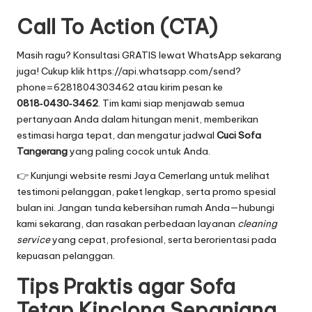
Call To Action (CTA)
Masih ragu? Konsultasi GRATIS lewat WhatsApp sekarang
juga! Cukup klik
https://api.whatsapp.com/send?
phone=6281804303462
atau kirim pesan ke
0818‑0430‑3462
. Tim kami siap menjawab semua
pertanyaan Anda dalam hitungan menit, memberikan
estimasi harga tepat, dan mengatur jadwal
Cuci Sofa
Tangerang
yang paling cocok untuk Anda.
👉
Kunjungi website resmi Jaya Cemerlang
untuk melihat
testimoni pelanggan, paket lengkap, serta promo spesial
bulan ini. Jangan tunda kebersihan rumah Anda—hubungi
kami sekarang, dan rasakan perbedaan layanan
cleaning
service
yang cepat, profesional, serta berorientasi pada
kepuasan pelanggan.
Tips Praktis agar Sofa
Tetap Kinclong Sepanjang