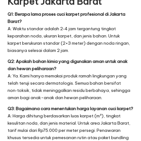
Karpet Jakarta Barat
Q1: Berapa lama proses cuci karpet profesional di Jakarta
Barat?
A: Waktu standar adalah 2‑4 jam tergantung tingkat
keparahan noda, ukuran karpet, dan jenis bahan. Untuk
karpet berukuran standar (2×3 meter) dengan noda ringan,
biasanya selesai dalam 2 jam.
Q2: Apakah bahan kimia yang digunakan aman untuk anak
dan hewan peliharaan?
A: Ya. Kami hanya memakai produk ramah lingkungan yang
telah teruji secara dermatologis. Semua bahan bersifat
non‑toksik, tidak meninggalkan residu berbahaya, sehingga
aman bagi anak-anak dan hewan peliharaan.
Q3: Bagaimana cara menentukan harga layanan cuci karpet?
A: Harga dihitung berdasarkan luas karpet (m²), tingkat
kesulitan noda, dan jenis material. Untuk area Jakarta Barat,
tarif mulai dari Rp75.000 per meter persegi. Penawaran
khusus tersedia untuk pemesanan rutin atau paket bundling