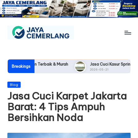
Skip
to
content
J
Jasa
Cuci
a
Sofa,
y
Pilihan Terbaik & Murah
Jasa Cuci Kasur Springbed Jakarta: 5 
Karpet,
Breakings
2026-05-21
Springbed
a
&
C
Posted
Blog
Jok
in
Jasa Cuci Karpet Jakarta
Mobil
e
Jogja
Barat: 4 Tips Ampuh
m
Bersihkan Noda
e
rl