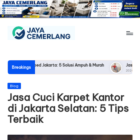
Skip
to
content
J
Jasa
Cuci
a
Sofa,
y
ingbed Jakarta: 5 Solusi Ampuh & Murah
Jasa Cuci Sofa Pondok
Karpet,
Breakings
2026-05-21
Springbed
a
&
C
Posted
Blog
Jok
in
Jasa Cuci Karpet Kantor
Mobil
e
Jogja
di Jakarta Selatan: 5 Tips
m
Terbaik
e
rl