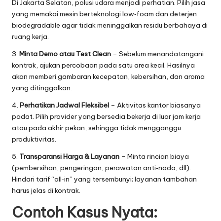
Di Jakarta Selatan, polusi udara menjadi perhatian. Pilih jasa
yang memakai mesin berteknologi low‑foam dan deterjen
biodegradable agar tidak meninggalkan residu berbahaya di
ruang kerja.
3.
Minta Demo atau Test Clean
– Sebelum menandatangani
kontrak, ajukan percobaan pada satu area kecil. Hasilnya
akan memberi gambaran kecepatan, kebersihan, dan aroma
yang ditinggalkan.
4.
Perhatikan Jadwal Fleksibel
– Aktivitas kantor biasanya
padat. Pilih provider yang bersedia bekerja di luar jam kerja
atau pada akhir pekan, sehingga tidak mengganggu
produktivitas.
5.
Transparansi Harga & Layanan
– Minta rincian biaya
(pembersihan, pengeringan, perawatan anti‑noda, dll).
Hindari tarif “all‑in” yang tersembunyi; layanan tambahan
harus jelas di kontrak.
Contoh Kasus Nyata: