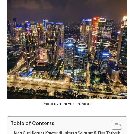
a
n
g
Photo by Tom Fisk on Pexels
Table of Contents
Jasa Cuci Karpet Kantor di Jakarta Selatan: 5 Tips Terbaik