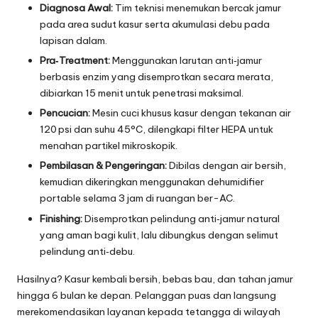
Diagnosa Awal:
Tim teknisi menemukan bercak jamur
pada area sudut kasur serta akumulasi debu pada
lapisan dalam.
Pra‑Treatment:
Menggunakan larutan anti‑jamur
berbasis enzim yang disemprotkan secara merata,
dibiarkan 15 menit untuk penetrasi maksimal.
Pencucian:
Mesin cuci khusus kasur dengan tekanan air
120 psi dan suhu 45°C, dilengkapi filter HEPA untuk
menahan partikel mikroskopik.
Pembilasan & Pengeringan:
Dibilas dengan air bersih,
kemudian dikeringkan menggunakan dehumidifier
portable selama 3 jam di ruangan ber-AC.
Finishing:
Disemprotkan pelindung anti‑jamur natural
yang aman bagi kulit, lalu dibungkus dengan selimut
pelindung anti‑debu.
Hasilnya? Kasur kembali bersih, bebas bau, dan tahan jamur
hingga 6 bulan ke depan. Pelanggan puas dan langsung
merekomendasikan layanan kepada tetangga di wilayah