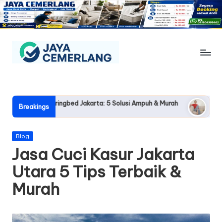
Skip
to
content
J
Jasa
Cuci
a
Sofa,
y
sur Springbed Jakarta: 5 Solusi Ampuh & Murah
Jasa Cuci Sofa
Karpet,
Breakings
2026-05-21
Springbed
a
&
C
Posted
Blog
Jok
in
Jasa Cuci Kasur Jakarta
Mobil
e
Jogja
Utara 5 Tips Terbaik &
m
Murah
e
rl