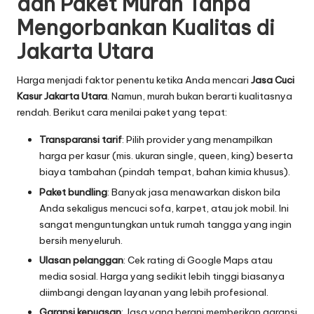
dan Paket Murah Tanpa
Mengorbankan Kualitas di
Jakarta Utara
Harga menjadi faktor penentu ketika Anda mencari
Jasa Cuci
Kasur Jakarta Utara
. Namun, murah bukan berarti kualitasnya
rendah. Berikut cara menilai paket yang tepat:
Transparansi tarif
: Pilih provider yang menampilkan
harga per kasur (mis. ukuran single, queen, king) beserta
biaya tambahan (pindah tempat, bahan kimia khusus).
Paket bundling
: Banyak jasa menawarkan diskon bila
Anda sekaligus mencuci sofa, karpet, atau jok mobil. Ini
sangat menguntungkan untuk rumah tangga yang ingin
bersih menyeluruh.
Ulasan pelanggan
: Cek rating di Google Maps atau
media sosial. Harga yang sedikit lebih tinggi biasanya
diimbangi dengan layanan yang lebih profesional.
Garansi kepuasan
: Jasa yang berani memberikan garansi