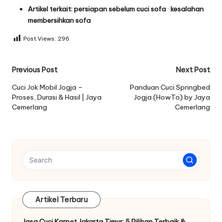
Artikel terkait:
persiapan sebelum cuci sofa
·
kesalahan
membersihkan sofa
Post Views:
296
Post
Previous Post
Next Post
navigation
Cuci Jok Mobil Jogja –
Panduan Cuci Springbed
Proses, Durasi & Hasil | Jaya
Jogja (HowTo) by Jaya
Cemerlang
Cemerlang
Artikel Terbaru
Jasa Cuci Karpet Jakarta Timur: 5 Pilihan Terbaik &