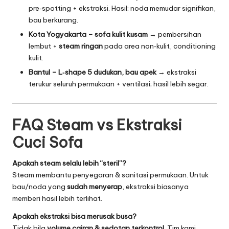
pre‑spotting + ekstraksi. Hasil: noda memudar signifikan,
bau berkurang.
Kota Yogyakarta – sofa kulit kusam
→ pembersihan
lembut +
steam ringan
pada area non‑kulit, conditioning
kulit.
Bantul – L‑shape 5 dudukan, bau apek
→ ekstraksi
terukur seluruh permukaan + ventilasi; hasil lebih segar.
FAQ Steam vs Ekstraksi
Cuci Sofa
Apakah steam selalu lebih “steril”?
Steam membantu penyegaran & sanitasi permukaan. Untuk
bau/noda yang
sudah menyerap
, ekstraksi biasanya
memberi hasil lebih terlihat.
Apakah ekstraksi bisa merusak busa?
Tidak bila
volume cairan & sedotan terkontrol
. Tim kami