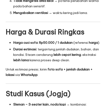
Tidak mengetes area kecil
→ potensi perubahan warna
pada bahan sensitif.
Mengabaikan ventilasi
→ waktu kering jadi lama.
Harga & Durasi Ringkas
Harga cuci sofa:
Rp50.000 / 1 dudukan
(referensi
harga
).
Durasi estimasi:
tergantung jumlah dudukan, bahan, dan
kondisi. Steam cenderung
lebih cepat kering
; ekstraksi
lebih lama
karena proses deep clean.
Untuk estimasi presisi, kirim
foto sofa + jumlah dudukan +
lokasi
via
WhatsApp
.
Studi Kasus (Jogja)
Sleman – 3‑seater kain, noda kopi
→ kombinasi: