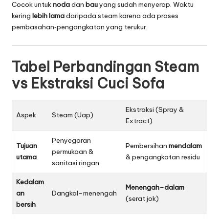
Cocok untuk
noda
dan
bau
yang sudah menyerap. Waktu
kering
lebih lama
daripada steam karena ada proses
pembasahan‑pengangkatan yang terukur.
Tabel Perbandingan Steam
vs Ekstraksi Cuci Sofa
Ekstraksi (Spray &
Aspek
Steam (Uap)
Extract)
Penyegaran
Tujuan
Pembersihan
mendalam
permukaan &
utama
& pengangkatan residu
sanitasi ringan
Kedalam
Menengah–dalam
an
Dangkal–menengah
(serat jok)
bersih