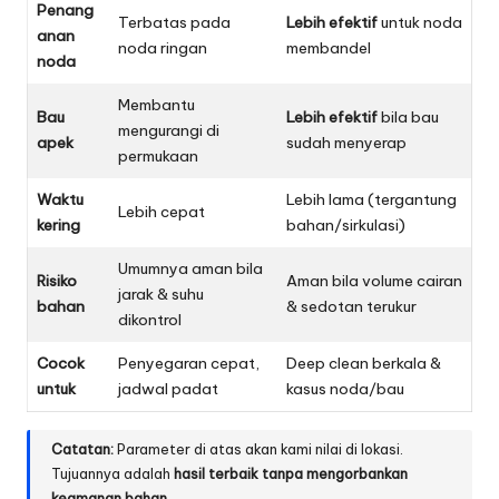
Penang
Terbatas pada
Lebih efektif
untuk noda
anan
noda ringan
membandel
noda
Membantu
Bau
Lebih efektif
bila bau
mengurangi di
apek
sudah menyerap
permukaan
Waktu
Lebih lama (tergantung
Lebih cepat
kering
bahan/sirkulasi)
Umumnya aman bila
Risiko
Aman bila volume cairan
jarak & suhu
bahan
& sedotan terukur
dikontrol
Cocok
Penyegaran cepat,
Deep clean berkala &
untuk
jadwal padat
kasus noda/bau
Catatan:
Parameter di atas akan kami nilai di lokasi.
Tujuannya adalah
hasil terbaik tanpa mengorbankan
keamanan bahan
.