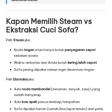
Kapan Memilih Steam vs
Ekstraksi Cuci Sofa?
Pilih
Steam
jika:
Noda
ringan
atau hanya butuh
penyegaran cepat
sebelum acara.
Waktu terbatas dan Anda butuh
kering lebih cepat
.
Sofa jarang dipakai namun ingin disanitasi ringan.
Pilih
Ekstraksi
jika:
Ada
noda membandel
(minuman, minyak, saus) yang
sudah menyerap.
Ada
bau apek
pasca lembap/tumpahan.
Sofa dipakai harian (rumah/kos/apartemen) dan perlu