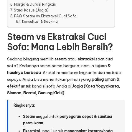
Harga & Durasi Ringkas
Studi Kasus (Jogja)
FAQ Steam vs Ekstraksi Cuci Sofa
Konsultasi & Booking
Steam vs Ekstraksi Cuci
Sofa: Mana Lebih Bersih?
Sedang bingung memilih
steam
atau
ekstraksi
saat cuci
sofa? Keduanya sama‑sama berguna, namun
tujuan &
hasilnya berbeda
. Artikel ini membandingkan kedua metode
supaya Anda bisa menentukan pilihan yang
paling aman &
efektif
untuk kondisi sofa Anda di
Jogja (Kota Yogyakarta,
Sleman, Bantul, Gunung Kidul)
.
Ringkasnya:
Steam
unggul untuk
penyegaran cepat & sanitasi
permukaan
.
Ekstraksi
unggul untuk
mengangkat kotoran/noda