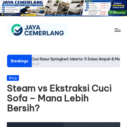
Skip
to
content
J
Jasa
Cuci
a
Sofa,
y
Jasa Cuci Kasur Springbed Jakarta: 5 Solusi Ampuh & Murah
Karpet,
Breakings
2026-05-21
Springbed
a
&
C
Posted
Blog
Jok
in
Steam vs Ekstraksi Cuci
Mobil
e
Jogja
Sofa – Mana Lebih
m
Bersih?
e
rl