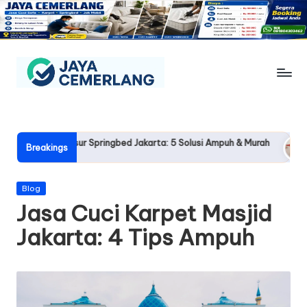
Skip
to
content
J
Jasa
Cuci
a
Sofa,
y
i Kasur Springbed Jakarta: 5 Solusi Ampuh & Murah
Jasa Cuci 
Karpet,
Breakings
21
2026-05-21
Springbed
a
&
C
Posted
Blog
Jok
in
Jasa Cuci Karpet Masjid
Mobil
e
Jogja
Jakarta: 4 Tips Ampuh
m
e
rl