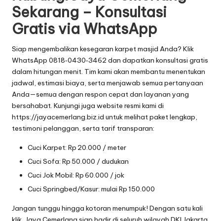
Sekarang – Konsultasi
Gratis via WhatsApp
Siap mengembalikan kesegaran karpet masjid Anda? Klik
WhatsApp 0818‑0430‑3462
dan dapatkan konsultasi gratis
dalam hitungan menit. Tim kami akan membantu menentukan
jadwal, estimasi biaya, serta menjawab semua pertanyaan
Anda—semua dengan respon cepat dan layanan yang
bersahabat. Kunjungi juga website resmi kami di
https://jayacemerlang.biz.id
untuk melihat paket lengkap,
testimoni pelanggan, serta tarif transparan:
Cuci Karpet: Rp 20.000 / meter
Cuci Sofa: Rp 50.000 / dudukan
Cuci Jok Mobil: Rp 60.000 / jok
Cuci Springbed/Kasur: mulai Rp 150.000
Jangan tunggu hingga kotoran menumpuk! Dengan satu kali
klik, Jaya Cemerlang siap hadir di seluruh wilayah DKI Jakarta