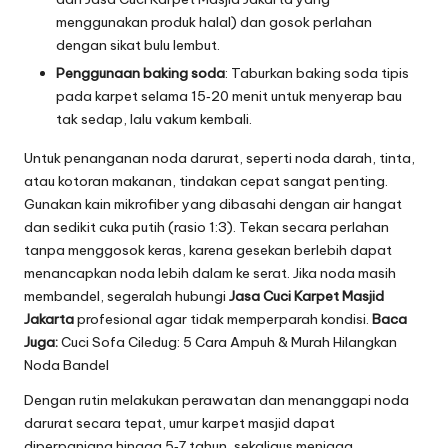
menggunakan produk halal) dan gosok perlahan
dengan sikat bulu lembut.
Penggunaan baking soda
: Taburkan baking soda tipis
pada karpet selama 15‑20 menit untuk menyerap bau
tak sedap, lalu vakum kembali.
Untuk penanganan noda darurat, seperti noda darah, tinta,
atau kotoran makanan, tindakan cepat sangat penting.
Gunakan kain mikrofiber yang dibasahi dengan air hangat
dan sedikit cuka putih (rasio 1:3). Tekan secara perlahan
tanpa menggosok keras, karena gesekan berlebih dapat
menancapkan noda lebih dalam ke serat. Jika noda masih
membandel, segeralah hubungi
Jasa Cuci Karpet Masjid
Jakarta
profesional agar tidak memperparah kondisi.
Baca
Juga:
Cuci Sofa Ciledug: 5 Cara Ampuh & Murah Hilangkan
Noda Bandel
Dengan rutin melakukan perawatan dan menanggapi noda
darurat secara tepat, umur karpet masjid dapat
diperpanjang hingga 5‑7 tahun, sekaligus menjaga