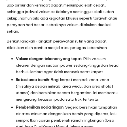
uap air liur dan keringat dapat menumpuk lebih cepat,
sehingga jadwal vakum setidaknya seminggu sekali sudah
cukup, namun bila ada kegiatan khusus seperti tarawih atau
perayaan hari besar, sebaiknya vakum dilakukan dua kali
sehari.
Berikut langkah-langkah perawatan rutin yang dapat
dilakukan oleh panitia masjid atau petugas kebersihan:
Vakum dengan tekanan yang tepat
: Pilih vacuum
cleaner dengan suction power sedang‑tinggi dan head
berbulu lembut agar tidak merusak serat karpet.
Rotasi area bersih
: Bagi karpet menjadi zona‑zona
(misalnya depan mihrab, area wudu, dan area sholat
utama) dan bersihkan secara bergantian. Ini membantu
mengurangi keausan pada satu titik tertentu.
Pembersihan noda ringan
: Segera bersihkan tumpahan
air atau minuman dengan kain bersih yang diperas, lalu
semprotkan cairan pembersih ramah lingkungan (bisa
dari Jasa Cuci Karpet Masjid Jakarta yang