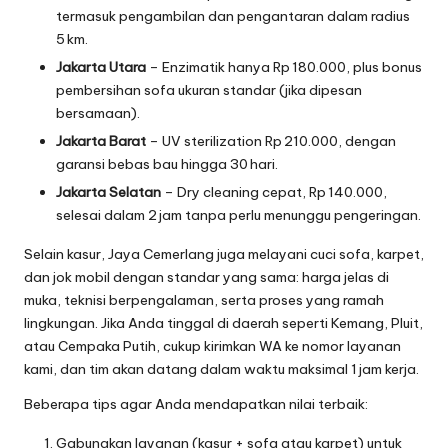
termasuk pengambilan dan pengantaran dalam radius
5 km.
Jakarta Utara
– Enzimatik hanya Rp 180.000, plus bonus
pembersihan sofa ukuran standar (jika dipesan
bersamaan).
Jakarta Barat
– UV sterilization Rp 210.000, dengan
garansi bebas bau hingga 30 hari.
Jakarta Selatan
– Dry cleaning cepat, Rp 140.000,
selesai dalam 2 jam tanpa perlu menunggu pengeringan.
Selain kasur, Jaya Cemerlang juga melayani cuci sofa, karpet,
dan jok mobil dengan standar yang sama: harga jelas di
muka, teknisi berpengalaman, serta proses yang ramah
lingkungan. Jika Anda tinggal di daerah seperti Kemang, Pluit,
atau Cempaka Putih, cukup kirimkan WA ke nomor layanan
kami, dan tim akan datang dalam waktu maksimal 1 jam kerja.
Beberapa tips agar Anda mendapatkan nilai terbaik:
Gabungkan layanan (kasur + sofa atau karpet) untuk