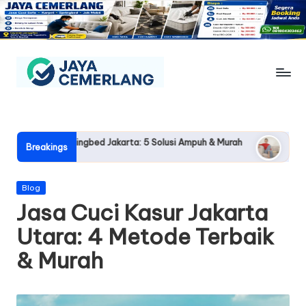
Skip
to
content
J
Jasa
Cuci
a
Sofa,
y
Springbed Jakarta: 5 Solusi Ampuh & Murah
Jasa Cuci Sofa Pon
Karpet,
Breakings
2026-05-21
Springbed
a
&
C
Posted
Blog
Jok
in
Jasa Cuci Kasur Jakarta
Mobil
e
Jogja
Utara: 4 Metode Terbaik
m
& Murah
e
rl