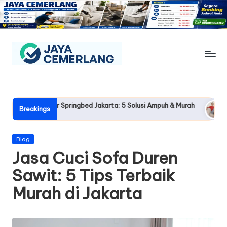
Skip
to
content
J
Jasa
Cuci
a
Sofa,
y
 Kasur Springbed Jakarta: 5 Solusi Ampuh & Murah
Jasa Cuci S
Karpet,
Breakings
2026-05-21
Springbed
a
&
C
Posted
Blog
Jok
in
Jasa Cuci Sofa Duren
Mobil
e
Jogja
Sawit: 5 Tips Terbaik
m
Murah di Jakarta
e
rl