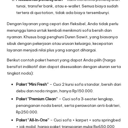
tunai, transfer bank, atau e‑wallet. Semua biaya sudah
tertera di quotation, tidak ada biaya tersembunyi.
Dengan layanan yang cepat dan fleksibel, Anda tidak perlu
menunggu lama untuk kembali menikmati sofa bersih dan
nyaman. Khusus bagi penghuni Duren Sawit, yang biasanya
sibuk dengan pekerjaan atau urusan keluarga, kecepatan
layanan menjadi nilai plus yang sangat dihargai.
Berikut contoh paket hemat yang dapat Anda pilih (harga
bersifat indikatif dan dapat disesuaikan dengan ukuran serta
tingkat noda):
Paket “Mini Fresh”
– Cuci 2 kursi sofa standar, bersih dari
debu dan noda ringan, hanya Rp150.000.
Paket “Premium Clean”
– Cuci sofa 3‑seater lengkap,
penanganan noda berat, serta perawatan anti‑bakteri,
Rp250.000.
Paket “All‑In‑One”
– Cuci sofa + karpet + satu springbed
+ jok mobil, harga paket transparan mulai Rp650.000